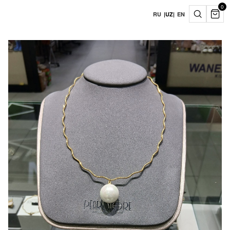
0
RU
|
UZ
|
EN