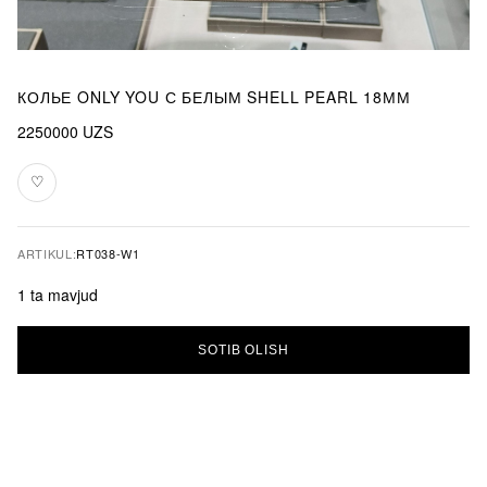
КОЛЬЕ ONLY YOU С БЕЛЫМ SHELL PEARL 18ММ
2250000
UZS
♡
Sevimlilarga
qo‘shish
ARTIKUL:
RT038-W1
1 ta mavjud
Колье
SOTIB OLISH
Only
you
с
белым
Shell
Pearl