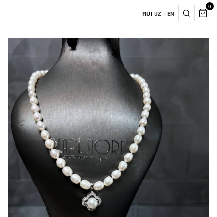
0
RU
|
UZ
|
EN