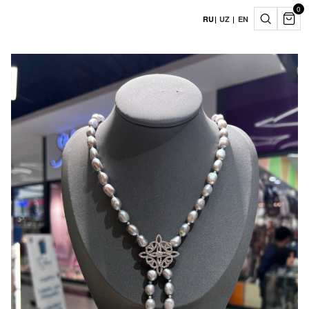
0
RU
|
UZ
|
EN