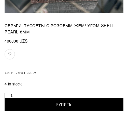
СЕРЬГИ-ПУССЕТЫ С РОЗОВЫМ ЖЕМЧУГОМ SHELL
PEARL 8ММ
400000
UZS
♡
В
избранное
АРТИКУЛ:
RT056-P1
4 in stock
Серьги-
пуссеты
КУПИТЬ
с
розовым
жемчугом
Shell