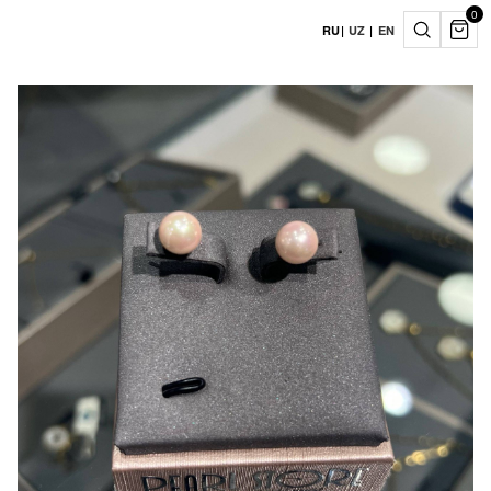
0
RU
|
UZ
|
EN