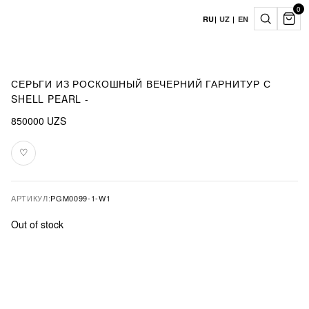
0
RU
|
UZ
|
EN
СЕРЬГИ ИЗ РОСКОШНЫЙ ВЕЧЕРНИЙ ГАРНИТУР С
SHELL PEARL -
850000
UZS
♡
В
избранное
АРТИКУЛ:
PGM0099-1-W1
Out of stock