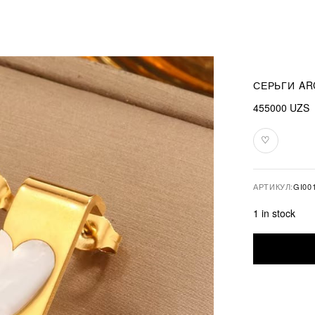
СЕРЬГИ AR
455000
UZS
♡
В
избранное
АРТИКУЛ:
GI00
1 in stock
Серьги
Architect
of
Love
quantity