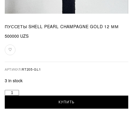
ПУССЕТЫ SHELL PEARL CHAMPAGNE GOLD 12 ММ
500000
UZS
♡
В
избранное
АРТИКУЛ:
RT205-GL1
3 in stock
Пуссеты
Shell
КУПИТЬ
Pearl
Champagne
Gold
12
мм