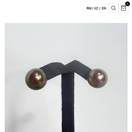
0
RU
|
UZ
|
EN