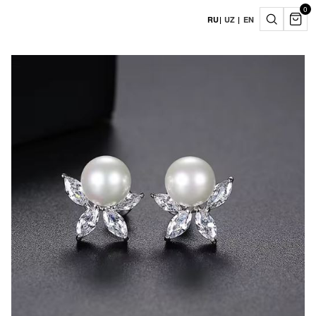
0
RU
|
UZ
|
EN