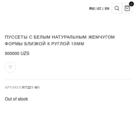
0
RU
|
UZ
|
EN
ПУССЕТЫ С БЕЛЫМ НАТУРАЛЬНЫМ ЖЕМЧУГОМ
ФОРМЫ БЛИЗКОЙ К РУГЛОЙ 10ММ
500000
UZS
♡
В
избранное
АРТИКУЛ:
RT221-W1
Out of stock