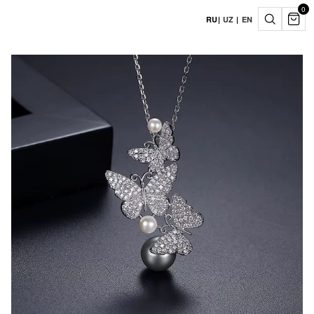
0
RU
|
UZ
|
EN