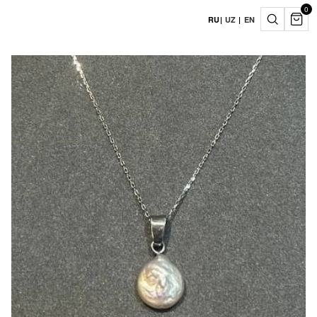
0
RU
|
UZ
|
EN