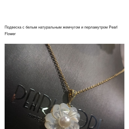
перламутром
Pearl
Flower
quantity
Подвеска с белым натуральным жемчугом и перламутром Pearl
Flower