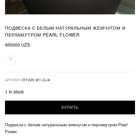
ПОДВЕСКА С БЕЛЫМ НАТУРАЛЬНЫМ ЖЕМЧУГОМ И
ПЕРЛАМУТРОМ PEARL FLOWER
950000
UZS
♡
В
избранное
АРТИКУЛ:
RT245-W1-GJA
1 in stock
Подвеска
КУПИТЬ
с
белым
натуральным
Подвеска с белым натуральным жемчугом и перламутром Pearl
жемчугом
Flower
и