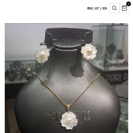
0
RU
|
UZ
|
EN