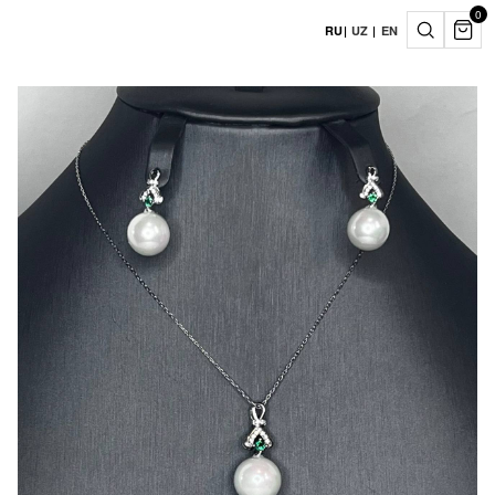
0
RU
|
UZ
|
EN