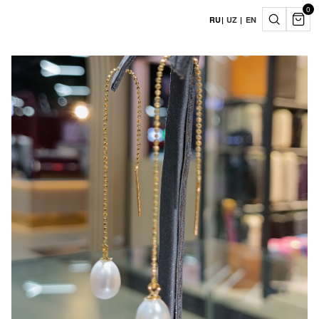
0
RU
|
UZ
|
EN