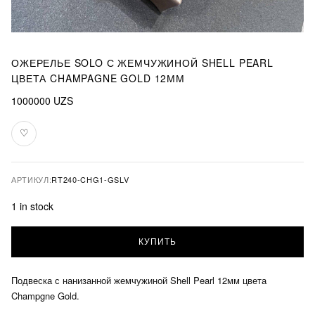
ОЖЕРЕЛЬЕ SOLO С ЖЕМЧУЖИНОЙ SHELL PEARL
ЦВЕТА CHAMPAGNE GOLD 12ММ
1000000
UZS
♡
В
избранное
АРТИКУЛ:
RT240-CHG1-GSLV
1 in stock
Ожерелье
КУПИТЬ
Solo
с
жемчужиной
Подвеска с нанизанной жемчужиной Shell Pearl 12мм цвета
Shell
Champgne Gold.
Pearl