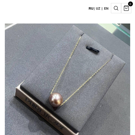
0
RU
|
UZ
|
EN