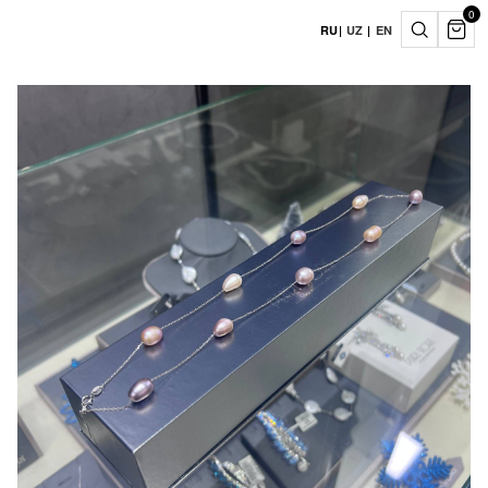
0
RU
|
UZ
|
EN