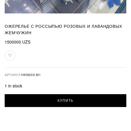
ОЖЕРЕЛЬЕ С РОССЫПЬЮ РОЗОВЫХ И ЛАВАНДОВЫХ
ЖЕМЧУЖИН
1500000
UZS
♡
В
избранное
АРТИКУЛ:
HKN003-M1
1 in stock
Ожерелье
КУПИТЬ
с
россыпью
розовых
и
лавандовых