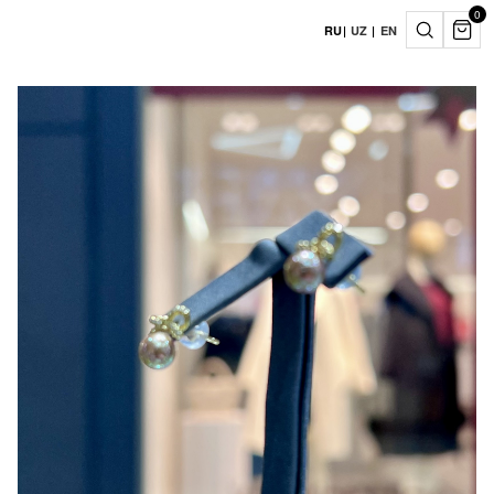
0
RU
|
UZ
|
EN