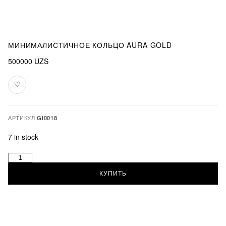
МИНИМАЛИСТИЧНОЕ КОЛЬЦО AURA GOLD
500000
UZS
♡
В
избранное
АРТИКУЛ:
GI0018
7 in stock
Минималистичное
кольцо
КУПИТЬ
Aura
Gold
quantity