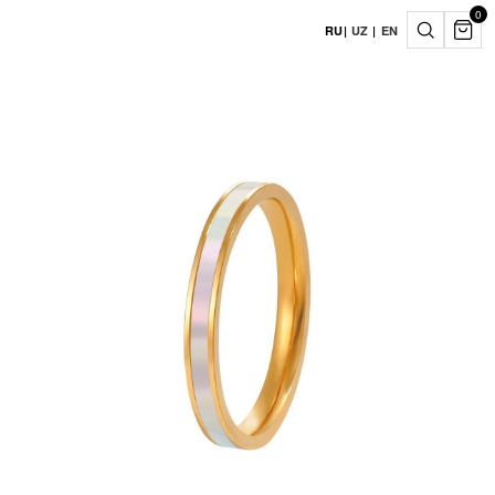
0
RU
|
UZ
|
EN