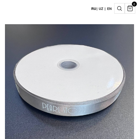
0
RU
|
UZ
|
EN