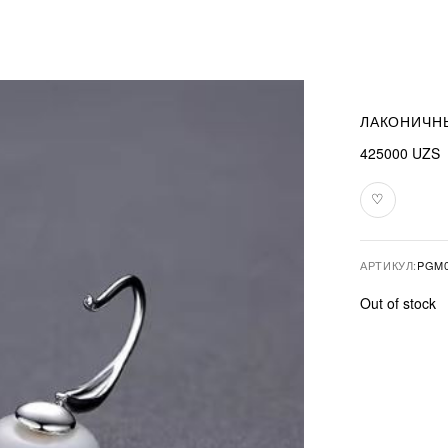
ЛАКОНИЧН
425000
UZS
♡
В
избранное
АРТИКУЛ:
PGM0
Out of stock