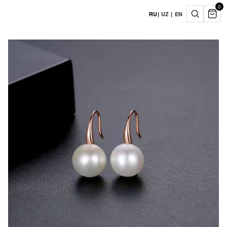
0
RU
|
UZ
|
EN