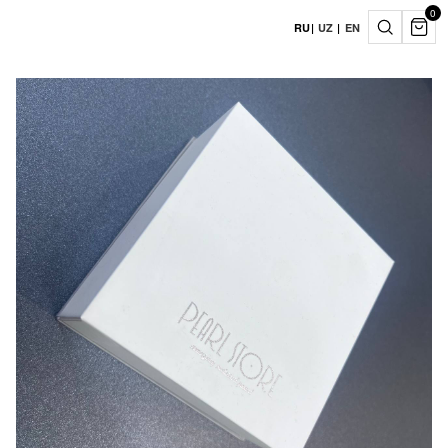
0
RU
|
UZ
|
EN