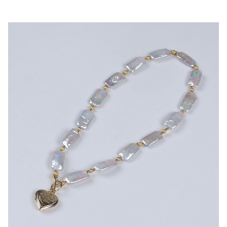
жемчужинами
quantity