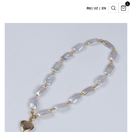
0
RU
|
UZ
|
EN