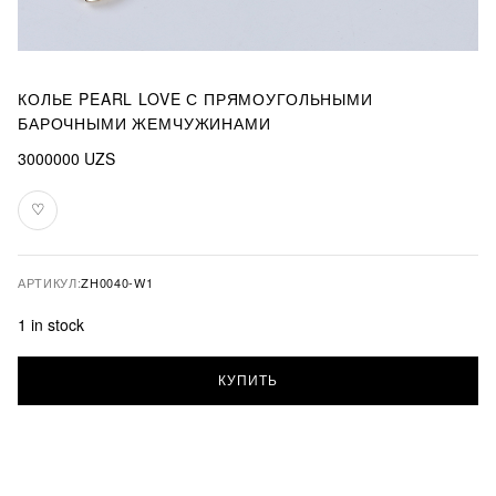
КОЛЬЕ PEARL LOVE С ПРЯМОУГОЛЬНЫМИ
БАРОЧНЫМИ ЖЕМЧУЖИНАМИ
3000000
UZS
♡
В
избранное
АРТИКУЛ:
ZH0040-W1
1 in stock
Колье
КУПИТЬ
Pearl
love
с
прямоугольными
барочными