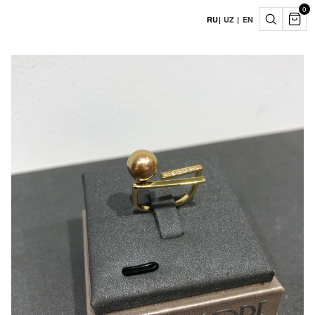
0
RU
|
UZ
|
EN