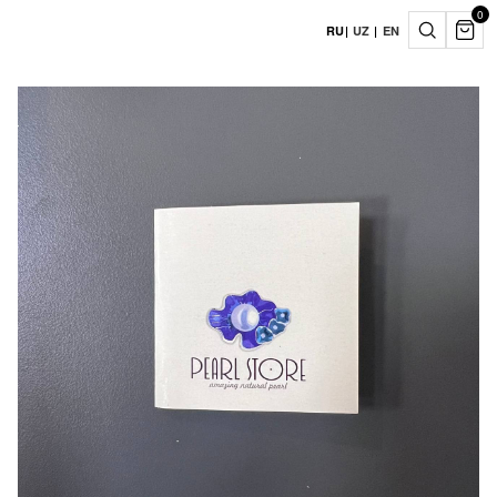
0
RU
|
UZ
|
EN