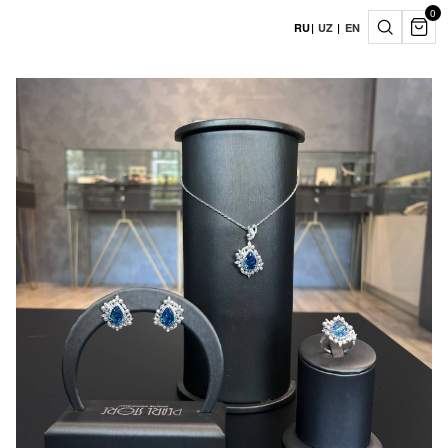
0
RU
|
UZ
|
EN