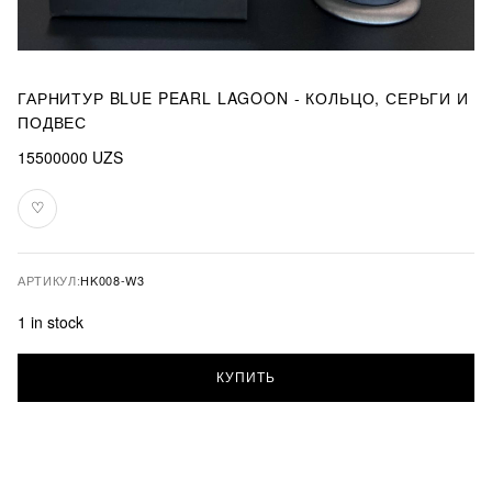
ГАРНИТУР BLUE PEARL LAGOON - КОЛЬЦО, СЕРЬГИ И
ПОДВЕС
15500000
UZS
♡
В
избранное
АРТИКУЛ:
HK008-W3
1 in stock
Гарнитур
КУПИТЬ
Blue
Pearl
Lagoon
-
кольцо,