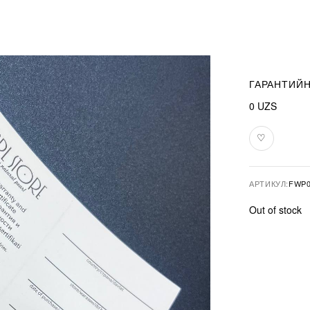
ГАРАНТИЙ
0
UZS
♡
В
избранное
АРТИКУЛ:
FWP0
Out of stock