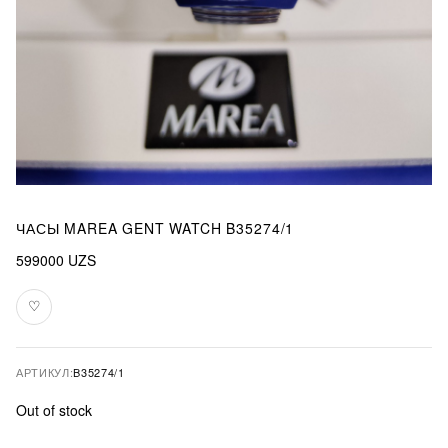
ЧАСЫ MAREA GENT WATCH B35274/1
599000
UZS
♡
В
избранное
АРТИКУЛ:
B35274/1
Out of stock