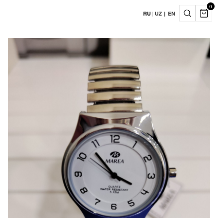
0
RU
|
UZ
|
EN