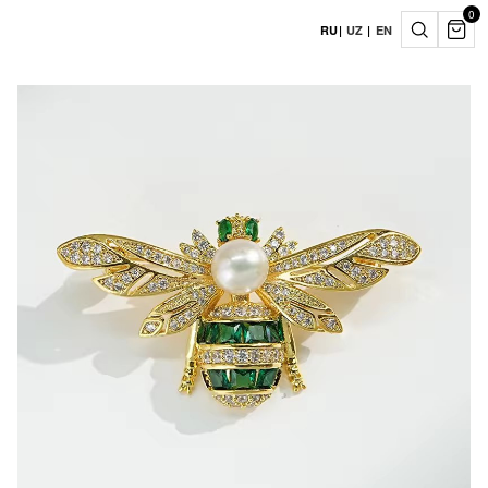
0
RU
|
UZ
|
EN