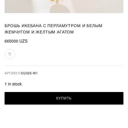
БРОШЬ ИКЕБАНА С ПЕРЛАМУТРОМ И БЕЛЫМ
ЖЕМЧУГОМ И ЖЕЛТЫМ АГАТОМ
665000
UZS
♡
В
избранное
АРТИКУЛ:
SQ026-W1
1 in stock
Брошь
КУПИТЬ
Икебана
с
перламутром
и
белым