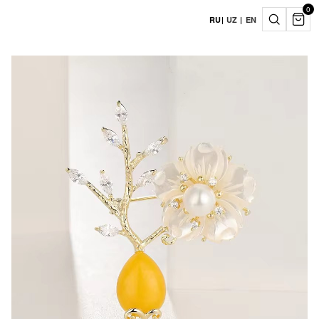
0
RU
|
UZ
|
EN