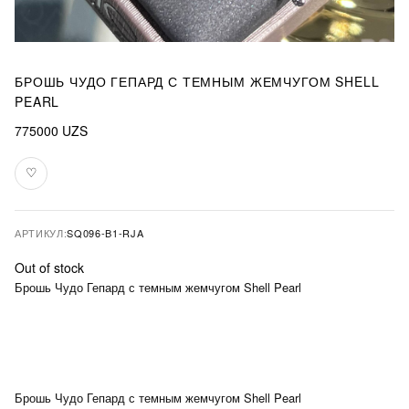
БРОШЬ ЧУДО ГЕПАРД С ТЕМНЫМ ЖЕМЧУГОМ SHELL
PEARL
775000
UZS
♡
В
избранное
АРТИКУЛ:
SQ096-B1-RJA
Out of stock
Брошь Чудо Гепард с темным жемчугом Shell Pearl
Брошь Чудо Гепард с темным жемчугом Shell Pearl