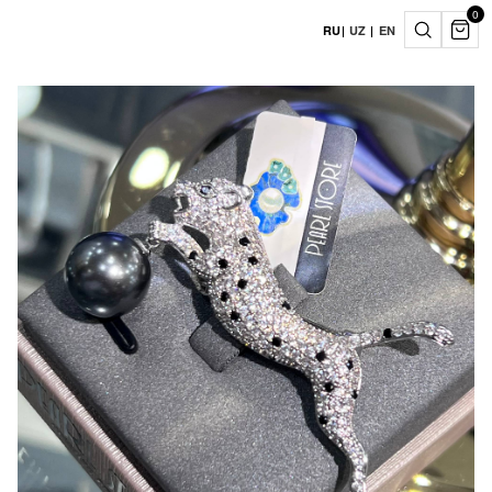
0
RU
|
UZ
|
EN