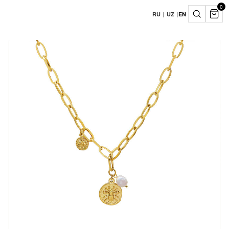
0
RU
|
UZ
|
EN