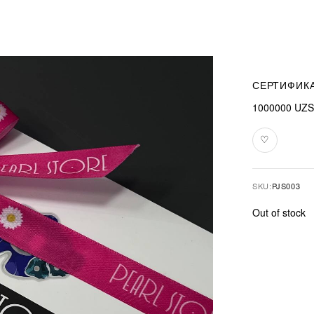
СЕРТИФИКА
1000000
UZS
♡
Add
to
favourites
SKU:
PJS003
Out of stock