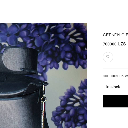
СЕРЬГИ С
700000
UZS
♡
Add
to
favourites
SKU:
HKN005-W
1 in stock
Серьги
с
белыми
сферическим
жемчужинам