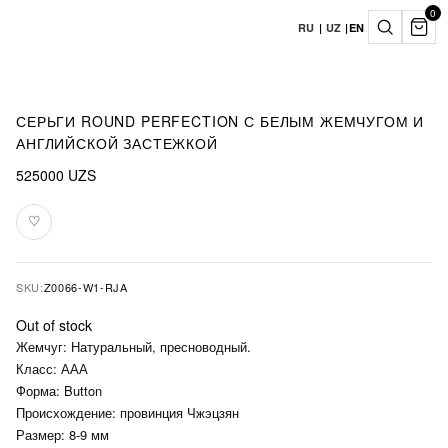
0
RU
|
UZ
|
EN
СЕРЬГИ ROUND PERFECTION С БЕЛЫМ ЖЕМЧУГОМ И
АНГЛИЙСКОЙ ЗАСТЕЖКОЙ
525000
UZS
♡
Add
to
favourites
SKU:
Z0066-W1-RJA
Out of stock
Жемчуг: Натуральный, пресноводный.
Класс: ААА
Форма: Button
Происхождение: провинция Чжэцзян
Размер: 8-9 мм