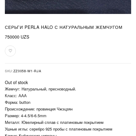
СЕРЬГИ PERLA HALO С НАТУРАЛЬНЫМ ЖЕМЧУГОМ
750000
UZS
♡
Add
to
favourites
SKU:
ZZ0058-W1-RJA
Out of stock
Жемчуг: Натуральный, пресноводный.
Класс: ААА
Форма: button
Происхождение: провинция Чжэцзян
Размер: 4-4.5/6-6.5mm
Металл: Ювелирный сплав с платиновым покрытием
Ушные иглы: серебро 925 пробы с платиновым покрытием
Камни: Кубические цирконы