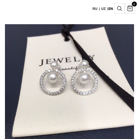
0
RU
|
UZ
|
EN