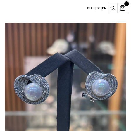
0
RU
|
UZ
|
EN