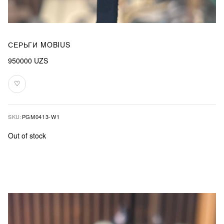
СЕРЬГИ MOBIUS
950000
UZS
♡
Add
to
favourites
SKU:
PGM0413-W1
Out of stock