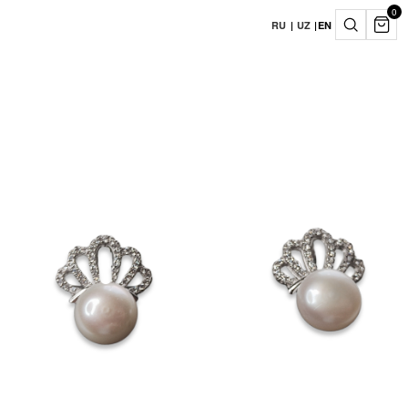
0
RU
|
UZ
|
EN