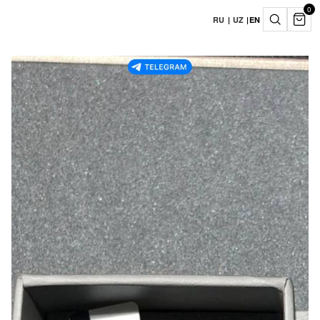
0
RU
|
UZ
|
EN