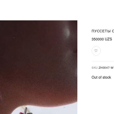
ПУССЕТЫ С
350000
UZS
♡
Add
to
favourites
SKU:
ZH0047-W
Out of stock