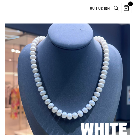
0
RU
|
UZ
|
EN