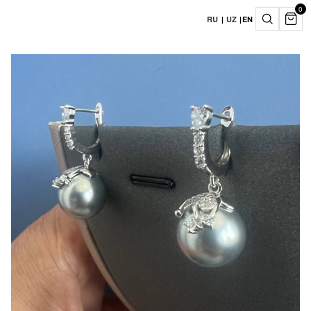
0
RU
|
UZ
|
EN