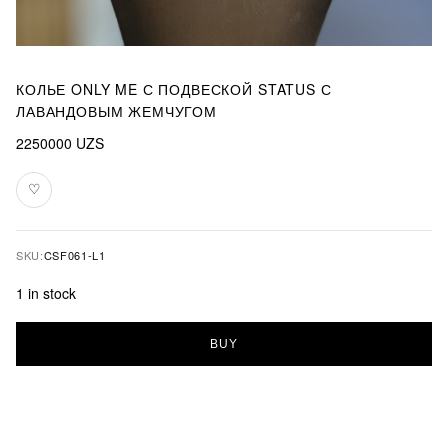
КОЛЬЕ ONLY ME С ПОДВЕСКОЙ STATUS С
ЛАВАНДОВЫМ ЖЕМЧУГОМ
2250000
UZS
♡
Add
to
favourites
SKU:
CSF061-L1
1 in stock
Колье
BUY
Only
Me
с
подвеской
Status