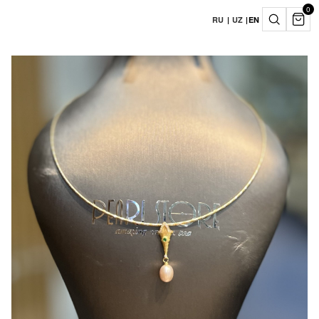
0
RU
|
UZ
|
EN