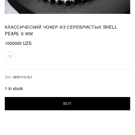
КЛАССИЧЕСКИЙ ЧОКЕР ИЗ СЕРЕБРИСТЫХ SHELL
PEARL 6 ММ
1000000
UZS
♡
Add
to
favourites
SKU:
SH0110-G1
1 in stock
Классический
BUY
чокер
из
серебристых
Shell
Pearl