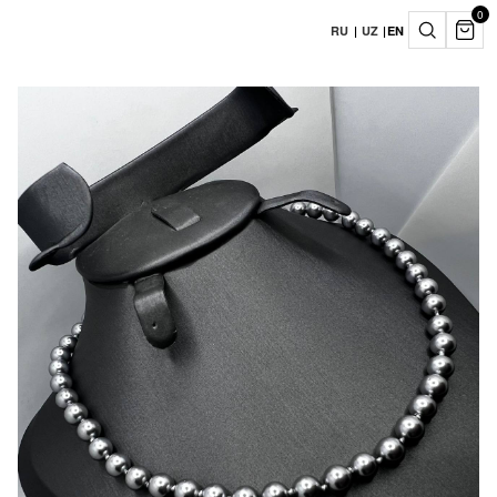
0
RU
|
UZ
|
EN