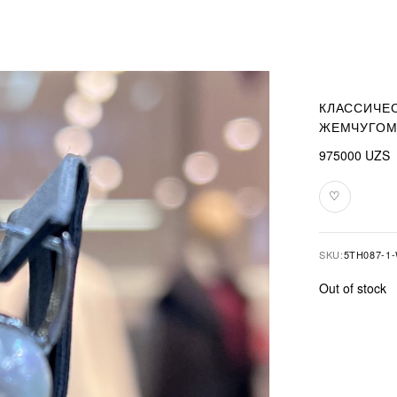
КЛАССИЧЕС
ЖЕМЧУГОМ
975000
UZS
♡
Add
to
favourites
SKU:
5TH087-1
Out of stock