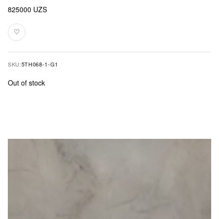
825000
UZS
♡
Add
to
favourites
SKU:
5TH068-1-G1
Out of stock