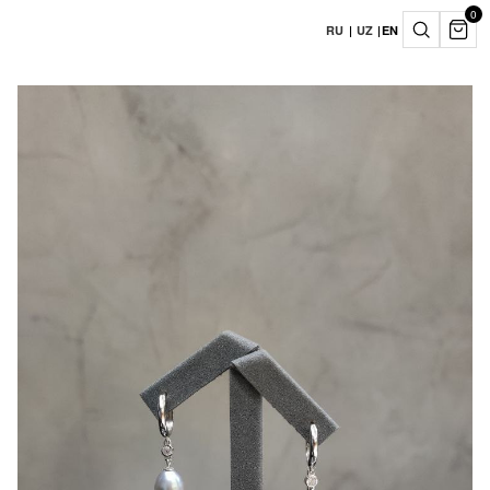
0
RU
|
UZ
|
EN