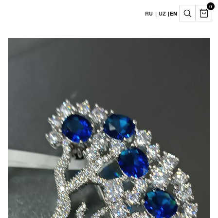
0
RU
|
UZ
|
EN