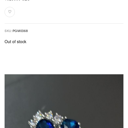
♡
Add
to
favourites
SKU:
PGM0368
Out of stock