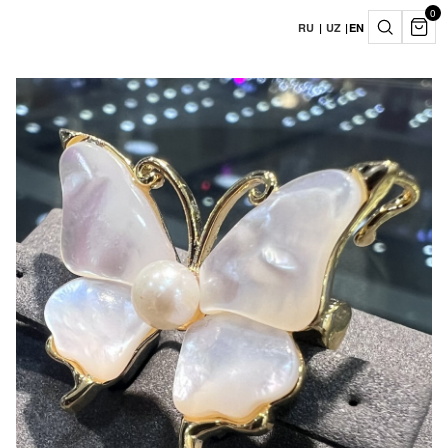
0
RU
|
UZ
|
EN