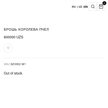
0
RU
|
UZ
|
EN
БРОШЬ КОРОЛЕВА ПЧЕЛ
600000
UZS
♡
Add
to
favourites
SKU:
SZ0002-W1
Out of stock