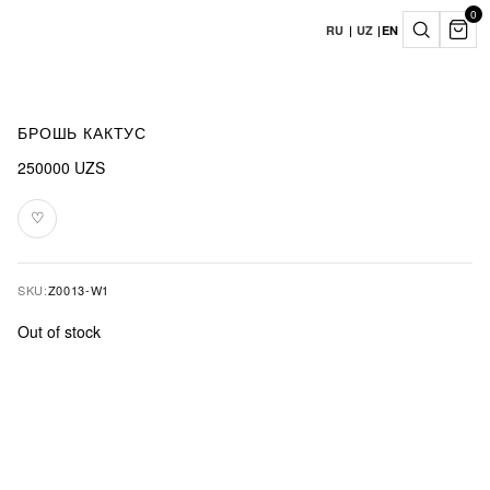
0
RU
|
UZ
|
EN
БРОШЬ КАКТУС
250000
UZS
♡
Add
to
favourites
SKU:
Z0013-W1
Out of stock